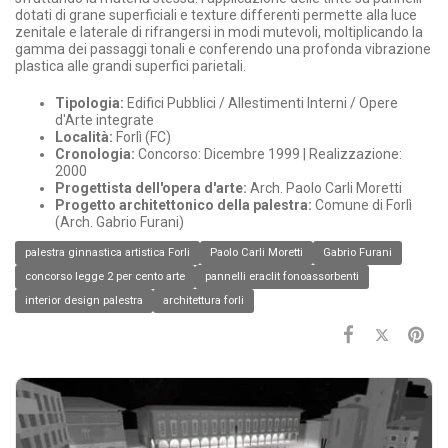
dotati di grane superficiali e texture differenti permette alla luce
zenitale e laterale di rifrangersi in modi mutevoli, moltiplicando la
gamma dei passaggi tonali e conferendo una profonda vibrazione
plastica alle grandi superfici parietali.
Tipologia:
Edifici Pubblici / Allestimenti Interni / Opere
d'Arte integrate
Località:
Forlì (FC)
Cronologia:
Concorso: Dicembre 1999 | Realizzazione:
2000
Progettista dell'opera d'arte:
Arch. Paolo Carli Moretti
Progetto architettonico della palestra:
Comune di Forlì
(Arch. Gabrio Furani)
palestra ginnastica artistica Forli
Paolo Carli Moretti
Gabrio Furani
concorso legge 2 per cento arte
pannelli eraclit fonoassorbenti
interior design palestra
architettura forli