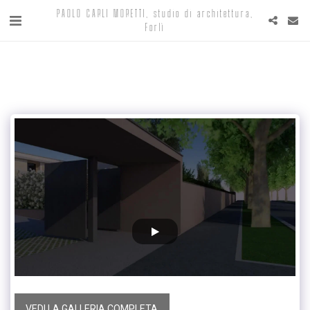
PAOLO CARLI MORETTI, studio di architettura,
Forlì
VEDI LA GALLERIA COMPLETA