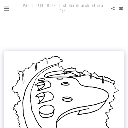
PAOLO CARLI MORETTI, studio di architettura,
Forlì